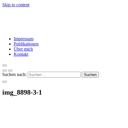
Skip to content
Ercan Karakoyun
Dialog – Vielfalt – Toleranz – Engagement – Integration
Impressum
Publikationen
Über mich
Kontakt
Suchen nach:
img_8898-3-1