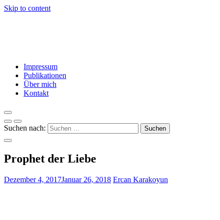
Skip to content
Ercan Karakoyun
Dialog – Vielfalt – Toleranz – Engagement – Integration
Impressum
Publikationen
Über mich
Kontakt
Suchen nach:
Prophet der Liebe
Dezember 4, 2017
Januar 26, 2018
Ercan Karakoyun